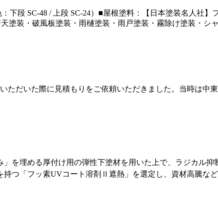
段 SC-48 / 上段 SC-24）■屋根塗料：【日本塗装名人社
軒天塗装・破風板塗装・雨樋塗装・雨戸塗装・霧除け塗装・シ
来場いただいた際に見積もりをご依頼いただきました。当時は中
み」を埋める厚付け用の弾性下塗材を用いた上で、ラジカル抑
を持つ「フッ素UVコート溶剤Ⅱ遮熱」を選定し
、資材高騰など