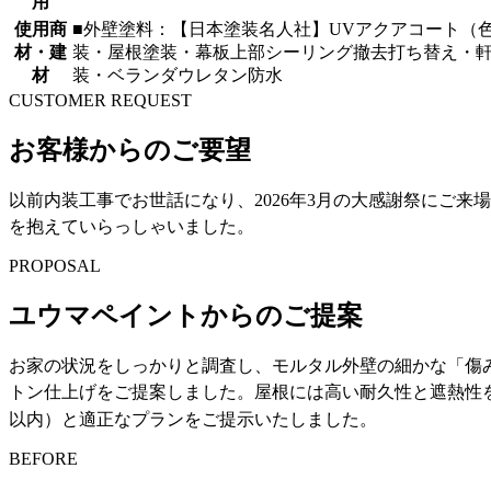
用
使用商
■外壁塗料：【日本塗装名人社】UVアクアコート（色：下
材・建
装・屋根塗装・幕板上部シーリング撤去打ち替え・
材
装・ベランダウレタン防水
CUSTOMER REQUEST
お客様からのご要望
以前内装工事でお世話になり、2026年3月の大感謝祭にご
を抱えていらっしゃいました
。
PROPOSAL
ユウマペイントからのご提案
お家の状況をしっかりと調査し、モルタル外壁の細かな「傷
トン仕上げをご提案しました
。屋根には高い耐久性と遮熱性
以内）と適正なプランをご提示いたしました
。
BEFORE