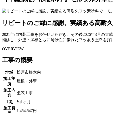
リピートのご縁に感謝。実績ある高耐
2021年に内装工事をお任せいただき、その後2026年3月
補修し、外壁・屋根ともに耐候性に優れたフッ素系塗料を採
OVERVIEW
工事の概要
地域
松戸市根木内
施工箇
屋根・外壁
所
施工内
塗装工事
容
工期
約1ヶ月
施工費
1,454,547円