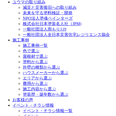
ユウマの取り組み
減災と災害復旧への取り組み
未来を守る塗料検証・開発
NPO法人塗魂ペインターズ
株式会社日本塗装名人社（JPM)
一般社団法人雨もり119
一般社団法人全日本災害住宅レジリエンス協会
施工事例
施工事例一覧
色で選ぶ
屋根材で選ぶ
塗料から選ぶ
外壁の種類から選ぶ
ハウスメーカーから選ぶ
エリアから選ぶ
費用から選ぶ
施工内容から選ぶ
塗装歴・築年数から選ぶ
お客様の声
イベント・チラシ情報
イベント・チラシ情報一覧