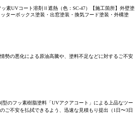
】フッ素UVコート溶剤Ⅱ遮熱（色：SC-47）【施工箇所】外壁塗
ャッターボックス塗装・出窓塗装・換気フード塗装・外構塗
東情勢の悪化による原油高騰や、塗料不足などに対するご不安
制型のフッ素樹脂塗料「UVアクアコート」による上品なツー
のご不安を払拭できるよう、迅速な見積もり提出（1日〜3日