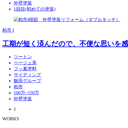
外壁塗装
1回目(初めての塗装)
柏市 I
工期が短く済んだので、不便な思いを
ツートン
ベージュ系
フッ素塗料
サイディング
飯田グループ
柏市
100万~150万
外壁塗装
1
WORKS