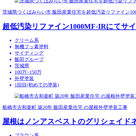
茨城県つくばみらい市 飯田産業住宅を超低汚染リファイン1000
超低汚染リファイン1000MF-IRにて
クリーム系
無機フッ素塗料
サイディング
飯田グループ
茨城県
100万~150万
外壁塗装
1回目(初めての塗装)
船橋市古和釜町 築20年 飯田産業住宅 の屋根外壁塗装工事
屋根はノンアスベストのグリシェイド
ブラウン系