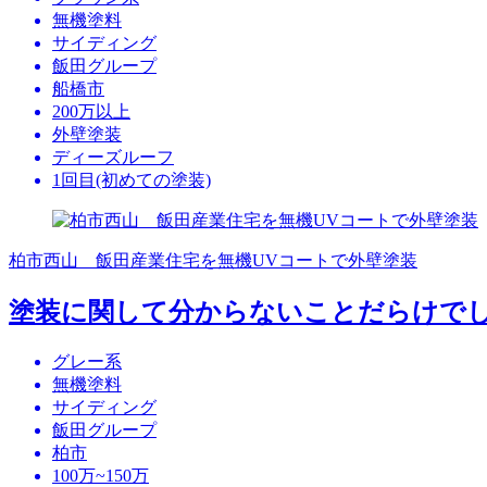
無機塗料
サイディング
飯田グループ
船橋市
200万以上
外壁塗装
ディーズルーフ
1回目(初めての塗装)
柏市西山 飯田産業住宅を無機UVコートで外壁塗装
塗装に関して分からないことだらけで
グレー系
無機塗料
サイディング
飯田グループ
柏市
100万~150万