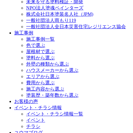
未来を守る塗料検証・開発
NPO法人塗魂ペインターズ
株式会社日本塗装名人社（JPM)
一般社団法人雨もり119
一般社団法人全日本災害住宅レジリエンス協会
施工事例
施工事例一覧
色で選ぶ
屋根材で選ぶ
塗料から選ぶ
外壁の種類から選ぶ
ハウスメーカーから選ぶ
エリアから選ぶ
費用から選ぶ
施工内容から選ぶ
塗装歴・築年数から選ぶ
お客様の声
イベント・チラシ情報
イベント・チラシ情報一覧
イベント
チラシ
ユウマブログ