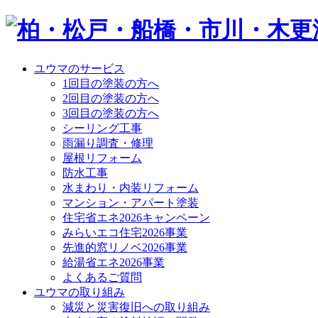
ユウマのサービス
1回目の塗装の方へ
2回目の塗装の方へ
3回目の塗装の方へ
シーリング工事
雨漏り調査・修理
屋根リフォーム
防水工事
水まわり・内装リフォーム
マンション・アパート塗装
住宅省エネ2026キャンペーン
みらいエコ住宅2026事業
先進的窓リノベ2026事業
給湯省エネ2026事業
よくあるご質問
ユウマの取り組み
減災と災害復旧への取り組み