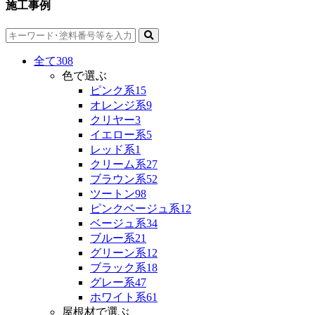
施工事例
全て
308
色で選ぶ
ピンク系
15
オレンジ系
9
クリヤー
3
イエロー系
5
レッド系
1
クリーム系
27
ブラウン系
52
ツートン
98
ピンクベージュ系
12
ベージュ系
34
ブルー系
21
グリーン系
12
ブラック系
18
グレー系
47
ホワイト系
61
屋根材で選ぶ