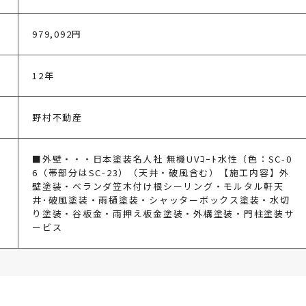
979,092円
12年
野村不動産
■外壁・・・日本塗装名人社 無機UVｺｰﾄ水性（色：SC-0
6（帯部分はSC-23）（天井・破風含む）【施工内容】外
壁塗装・ベランダ笠木付け根シーリング・モルタル軒天
井･破風塗装・雨樋塗装・シャッターボックス塗装・水切
り塗装・谷板金・雨押え板金塗装・外構塗装・門柱塗装サ
ービス