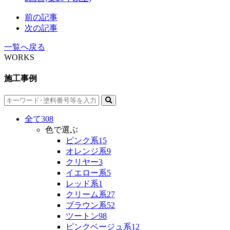
前の記事
次の記事
一覧へ戻る
WORKS
施工事例
全て
308
色で選ぶ
ピンク系
15
オレンジ系
9
クリヤー
3
イエロー系
5
レッド系
1
クリーム系
27
ブラウン系
52
ツートン
98
ピンクベージュ系
12