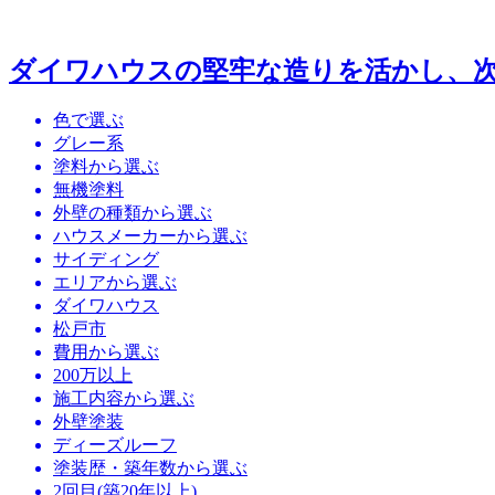
ダイワハウスの堅牢な造りを活かし、次
色で選ぶ
グレー系
塗料から選ぶ
無機塗料
外壁の種類から選ぶ
ハウスメーカーから選ぶ
サイディング
エリアから選ぶ
ダイワハウス
松戸市
費用から選ぶ
200万以上
施工内容から選ぶ
外壁塗装
ディーズルーフ
塗装歴・築年数から選ぶ
2回目(築20年以上)