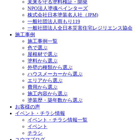
未来を守る塗料検証・開発
NPO法人塗魂ペインターズ
株式会社日本塗装名人社（JPM)
一般社団法人雨もり119
一般社団法人全日本災害住宅レジリエンス協会
施工事例
施工事例一覧
色で選ぶ
屋根材で選ぶ
塗料から選ぶ
外壁の種類から選ぶ
ハウスメーカーから選ぶ
エリアから選ぶ
費用から選ぶ
施工内容から選ぶ
塗装歴・築年数から選ぶ
お客様の声
イベント・チラシ情報
イベント・チラシ情報一覧
イベント
チラシ
ユウマブログ