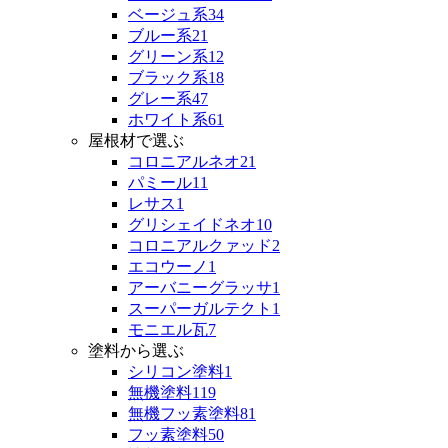
ベージュ系
34
ブルー系
21
グリーン系
12
ブラック系
18
グレー系
47
ホワイト系
61
屋根材で選ぶ
コロニアルネオ
21
パミール
11
レサス
1
グリシェイドネオ
10
コロニアルクァッド
2
エコウーノ
1
アーバニーグラッサ
1
スーパーガルテクト
1
モニエル瓦
7
塗料から選ぶ
シリコン塗料
1
無機塗料
119
無機フッ素塗料
81
フッ素塗料
50