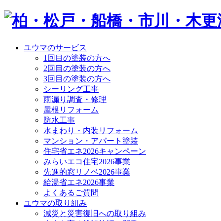
ユウマのサービス
1回目の塗装の方へ
2回目の塗装の方へ
3回目の塗装の方へ
シーリング工事
雨漏り調査・修理
屋根リフォーム
防水工事
水まわり・内装リフォーム
マンション・アパート塗装
住宅省エネ2026キャンペーン
みらいエコ住宅2026事業
先進的窓リノベ2026事業
給湯省エネ2026事業
よくあるご質問
ユウマの取り組み
減災と災害復旧への取り組み