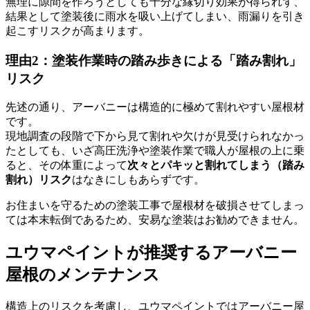
無理に隙間を作ろうとしても十分な縁切り効果が得られず、
結果として塗装後に雨水を吸い上げてしまい、雨漏りを引き
起こすリスクが高まります。
理由2：塗装作業時の踏み歩きによる「踏み割れ」
リスク
先述の通り、アーバニーは構造的に極めて割れやすい屋根材
です。
現地調査の段階で下から見て割れや欠けが見受けられなかっ
たとしても、いざ高圧洗浄や塗装作業で職人が屋根の上に乗
ると、その体重によって
次々とパキッと割れてしまう（踏み
割れ）リスク
はなきにしもあらずです。
お住まいを守るための塗装工事で屋根材を破損させてしまっ
ては本末転倒であるため、安易な塗装はお勧めできません。
ユウマペイントが推奨するアーバニー
屋根のメンテナンス
構造上のリスクを考慮し、ユウマペイントではアーバニー屋