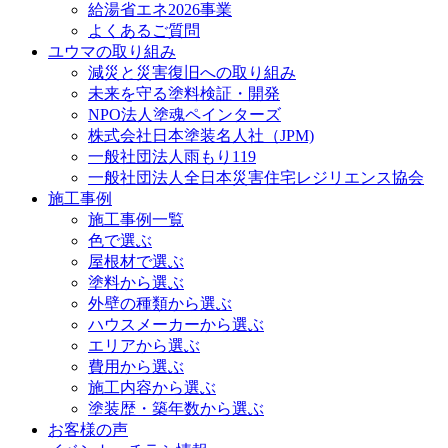
給湯省エネ2026事業
よくあるご質問
ユウマの取り組み
減災と災害復旧への取り組み
未来を守る塗料検証・開発
NPO法人塗魂ペインターズ
株式会社日本塗装名人社（JPM)
一般社団法人雨もり119
一般社団法人全日本災害住宅レジリエンス協会
施工事例
施工事例一覧
色で選ぶ
屋根材で選ぶ
塗料から選ぶ
外壁の種類から選ぶ
ハウスメーカーから選ぶ
エリアから選ぶ
費用から選ぶ
施工内容から選ぶ
塗装歴・築年数から選ぶ
お客様の声