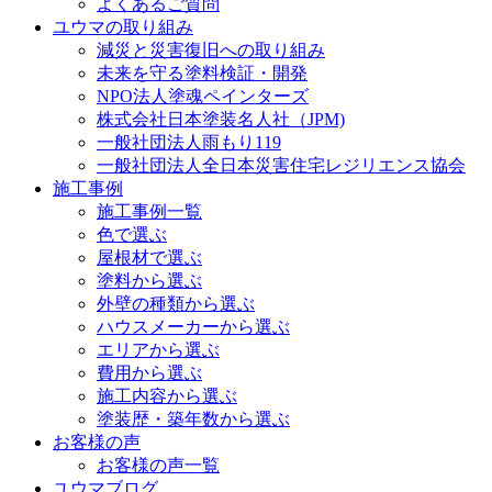
よくあるご質問
ユウマの取り組み
減災と災害復旧への取り組み
未来を守る塗料検証・開発
NPO法人塗魂ペインターズ
株式会社日本塗装名人社（JPM)
一般社団法人雨もり119
一般社団法人全日本災害住宅レジリエンス協会
施工事例
施工事例一覧
色で選ぶ
屋根材で選ぶ
塗料から選ぶ
外壁の種類から選ぶ
ハウスメーカーから選ぶ
エリアから選ぶ
費用から選ぶ
施工内容から選ぶ
塗装歴・築年数から選ぶ
お客様の声
お客様の声一覧
ユウマブログ