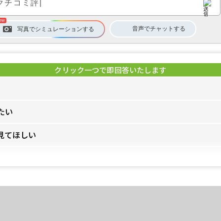
音声
で
チャット
する
写真でシミュレーション
する
たい
見てほしい
評価は？