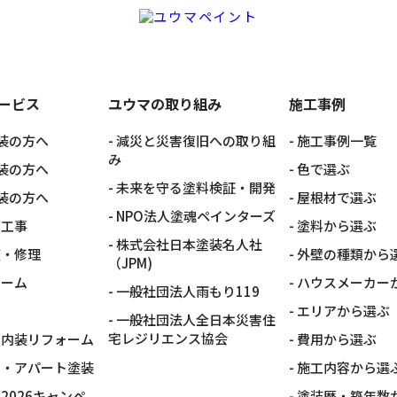
ービス
ユウマの取り組み
施工事例
装の方へ
減災と災害復旧への取り組
施工事例一覧
み
装の方へ
色で選ぶ
未来を守る塗料検証・開発
装の方へ
屋根材で選ぶ
NPO法人塗魂ペインターズ
グ工事
塗料から選ぶ
株式会社日本塗装名人社
査・修理
外壁の種類から
（JPM)
ォーム
ハウスメーカー
一般社団法人雨もり119
エリアから選ぶ
一般社団法人全日本災害住
宅レジリエンス協会
・内装リフォーム
費用から選ぶ
ン・アパート塗装
施工内容から選
2026キャンペ
塗装歴・築年数