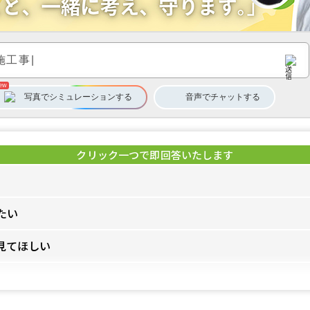
写真でシミュレーション
する
音声
で
チャット
する
たい
見てほしい