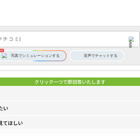
写真でシミュレーション
する
音声
で
チャット
する
たい
見てほしい