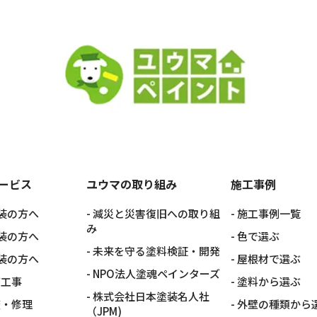
ービス
ユウマの取り組み
施工事例
装の方へ
減災と災害復旧への取り組
施工事例一覧
み
装の方へ
色で選ぶ
未来を守る塗料検証・開発
装の方へ
屋根材で選ぶ
NPO法人塗魂ペインターズ
グ工事
塗料から選ぶ
株式会社日本塗装名人社
査・修理
外壁の種類から
（JPM)