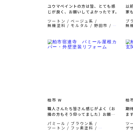
ユウマペイントの方は皆、とても感
以
じが良く、お願いしてよかったです。
家
ツートン
ベージュ系
ブ
無機塗料
モルタル
野田市
無
200万以上
外壁塗装
茨
ディーズルーフ
柏市 W
柏市
職人さんたち皆さん感じがよく（お
期
隣の方もそう仰ってました）お願い
ま
してよかったです
パミール
ブラウン系
ツ
ツートン
フッ素塗料
デ
サイディング
柏市
柏