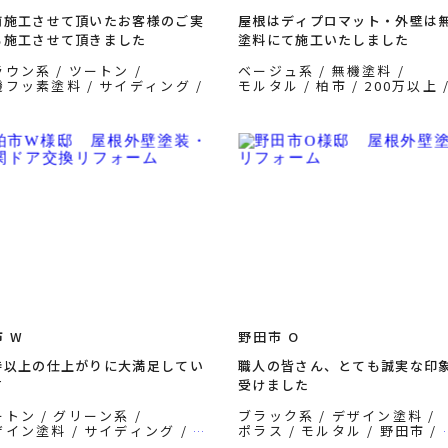
前施工させて頂いたお客様のご実
屋根はディプロマット・外壁は
も施工させて頂きました
塗料にて施工いたしました
ラウン系
ツートン
ベージュ系
無機塗料
機フッ素塗料
サイディング
モルタル
柏市
200万以上
城県
200万以上
外壁塗装
外壁塗装
ディーズルーフ
 W
野田市 O
待以上の仕上がりに大満足してい
職人の皆さん、とても誠実な印
す
受けました
ートン
グリーン系
ブラック系
デザイン塗料
ザイン塗料
サイディング
ポラス
モルタル
野田市
市
200万以上
外壁塗装
200万以上
外壁塗装