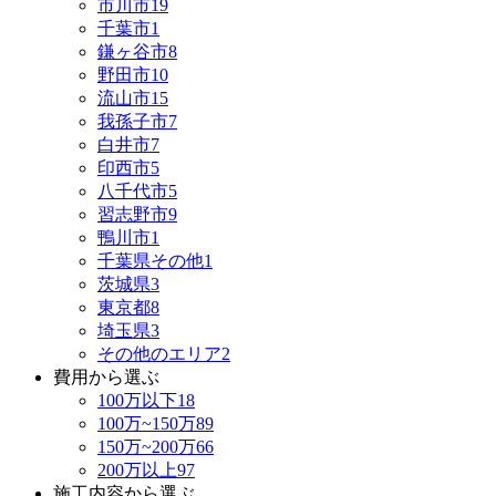
市川市
19
千葉市
1
鎌ヶ谷市
8
野田市
10
流山市
15
我孫子市
7
白井市
7
印西市
5
八千代市
5
習志野市
9
鴨川市
1
千葉県その他
1
茨城県
3
東京都
8
埼玉県
3
その他のエリア
2
費用から選ぶ
100万以下
18
100万~150万
89
150万~200万
66
200万以上
97
施工内容から選ぶ