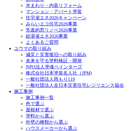
水まわり・内装リフォーム
マンション・アパート塗装
住宅省エネ2026キャンペーン
みらいエコ住宅2026事業
先進的窓リノベ2026事業
給湯省エネ2026事業
よくあるご質問
ユウマの取り組み
減災と災害復旧への取り組み
未来を守る塗料検証・開発
NPO法人塗魂ペインターズ
株式会社日本塗装名人社（JPM)
一般社団法人雨もり119
一般社団法人全日本災害住宅レジリエンス協会
施工事例
施工事例一覧
色で選ぶ
屋根材で選ぶ
塗料から選ぶ
外壁の種類から選ぶ
ハウスメーカーから選ぶ