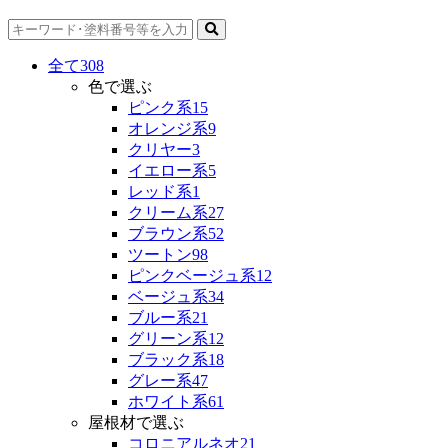
全て
308
色で選ぶ
ピンク系
15
オレンジ系
9
クリヤー
3
イエロー系
5
レッド系
1
クリーム系
27
ブラウン系
52
ツートン
98
ピンクベージュ系
12
ベージュ系
34
ブルー系
21
グリーン系
12
ブラック系
18
グレー系
47
ホワイト系
61
屋根材で選ぶ
コロニアルネオ
21