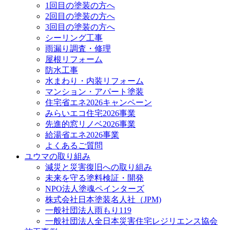
1回目の塗装の方へ
2回目の塗装の方へ
3回目の塗装の方へ
シーリング工事
雨漏り調査・修理
屋根リフォーム
防水工事
水まわり・内装リフォーム
マンション・アパート塗装
住宅省エネ2026キャンペーン
みらいエコ住宅2026事業
先進的窓リノベ2026事業
給湯省エネ2026事業
よくあるご質問
ユウマの取り組み
減災と災害復旧への取り組み
未来を守る塗料検証・開発
NPO法人塗魂ペインターズ
株式会社日本塗装名人社（JPM)
一般社団法人雨もり119
一般社団法人全日本災害住宅レジリエンス協会