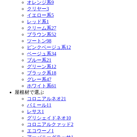
オレンジ系
9
クリヤー
3
イエロー系
5
レッド系
1
クリーム系
27
ブラウン系
52
ツートン
98
ピンクベージュ系
12
ベージュ系
34
ブルー系
21
グリーン系
12
ブラック系
18
グレー系
47
ホワイト系
61
屋根材で選ぶ
コロニアルネオ
21
パミール
11
レサス
1
グリシェイドネオ
10
コロニアルクァッド
2
エコウーノ
1