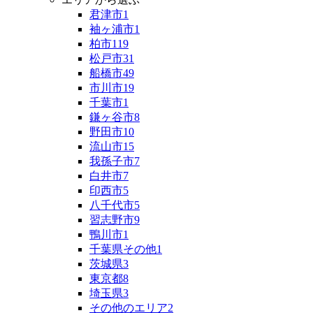
君津市
1
袖ヶ浦市
1
柏市
119
松戸市
31
船橋市
49
市川市
19
千葉市
1
鎌ヶ谷市
8
野田市
10
流山市
15
我孫子市
7
白井市
7
印西市
5
八千代市
5
習志野市
9
鴨川市
1
千葉県その他
1
茨城県
3
東京都
8
埼玉県
3
その他のエリア
2