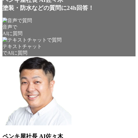
塗装・防水などの質問に24h回答！
音声で
AIに質問
テキストチャット
でAIに質問
ペンキ屋社長 AI佐々木