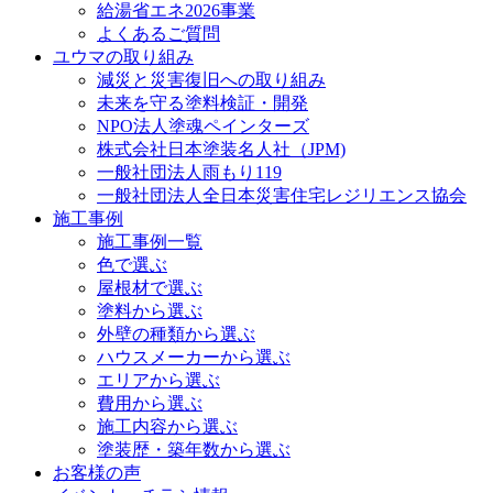
給湯省エネ2026事業
よくあるご質問
ユウマの取り組み
減災と災害復旧への取り組み
未来を守る塗料検証・開発
NPO法人塗魂ペインターズ
株式会社日本塗装名人社（JPM)
一般社団法人雨もり119
一般社団法人全日本災害住宅レジリエンス協会
施工事例
施工事例一覧
色で選ぶ
屋根材で選ぶ
塗料から選ぶ
外壁の種類から選ぶ
ハウスメーカーから選ぶ
エリアから選ぶ
費用から選ぶ
施工内容から選ぶ
塗装歴・築年数から選ぶ
お客様の声