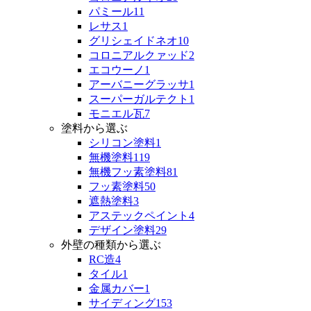
パミール
11
レサス
1
グリシェイドネオ
10
コロニアルクァッド
2
エコウーノ
1
アーバニーグラッサ
1
スーパーガルテクト
1
モニエル瓦
7
塗料から選ぶ
シリコン塗料
1
無機塗料
119
無機フッ素塗料
81
フッ素塗料
50
遮熱塗料
3
アステックペイント
4
デザイン塗料
29
外壁の種類から選ぶ
RC造
4
タイル
1
金属カバー
1
サイディング
153