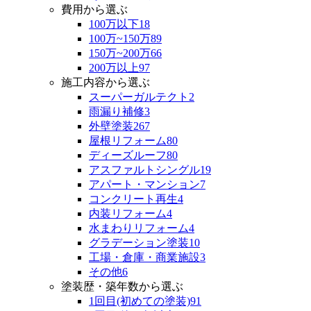
費用から選ぶ
100万以下
18
100万~150万
89
150万~200万
66
200万以上
97
施工内容から選ぶ
スーパーガルテクト
2
雨漏り補修
3
外壁塗装
267
屋根リフォーム
80
ディーズルーフ
80
アスファルトシングル
19
アパート・マンション
7
コンクリート再生
4
内装リフォーム
4
水まわりリフォーム
4
グラデーション塗装
10
工場・倉庫・商業施設
3
その他
6
塗装歴・築年数から選ぶ
1回目(初めての塗装)
91