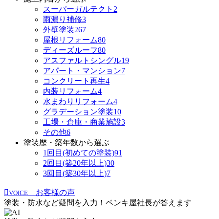
スーパーガルテクト
2
雨漏り補修
3
外壁塗装
267
屋根リフォーム
80
ディーズルーフ
80
アスファルトシングル
19
アパート・マンション
7
コンクリート再生
4
内装リフォーム
4
水まわりリフォーム
4
グラデーション塗装
10
工場・倉庫・商業施設
3
その他
6
塗装歴・築年数から選ぶ
1回目(初めての塗装)
91
2回目(築20年以上)
30
3回目(築30年以上)
7
お客様の声
VOICE
塗装・防水など疑問を入力！
ペンキ屋社長
が答えます