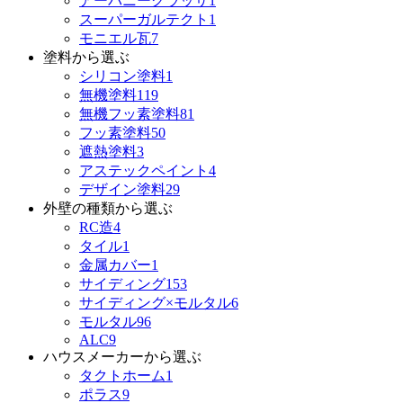
アーバニーグラッサ
1
スーパーガルテクト
1
モニエル瓦
7
塗料から選ぶ
シリコン塗料
1
無機塗料
119
無機フッ素塗料
81
フッ素塗料
50
遮熱塗料
3
アステックペイント
4
デザイン塗料
29
外壁の種類から選ぶ
RC造
4
タイル
1
金属カバー
1
サイディング
153
サイディング×モルタル
6
モルタル
96
ALC
9
ハウスメーカーから選ぶ
タクトホーム
1
ポラス
9