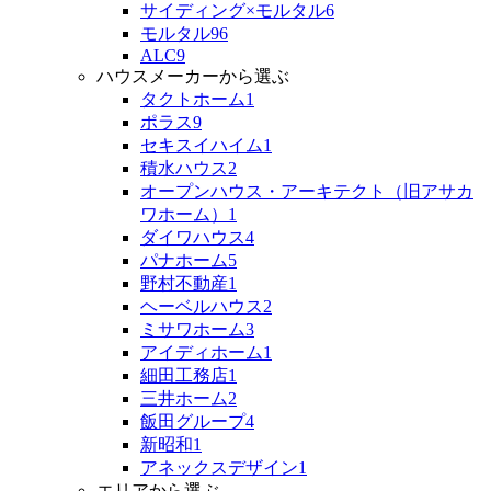
サイディング×モルタル
6
モルタル
96
ALC
9
ハウスメーカーから選ぶ
タクトホーム
1
ポラス
9
セキスイハイム
1
積水ハウス
2
オープンハウス・アーキテクト（旧アサカ
ワホーム）
1
ダイワハウス
4
パナホーム
5
野村不動産
1
ヘーベルハウス
2
ミサワホーム
3
アイディホーム
1
細田工務店
1
三井ホーム
2
飯田グループ
4
新昭和
1
アネックスデザイン
1
エリアから選ぶ