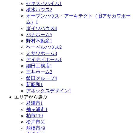
セキスイハイム
1
積水ハウス
2
オープンハウス・アーキテクト（旧アサカワホー
ム）
1
ダイワハウス
4
パナホーム
5
野村不動産
1
ヘーベルハウス
2
ミサワホーム
3
アイディホーム
1
細田工務店
1
三井ホーム
2
飯田グループ
4
新昭和
1
アネックスデザイン
1
エリアから選ぶ
君津市
1
袖ヶ浦市
1
柏市
119
松戸市
31
船橋市
49