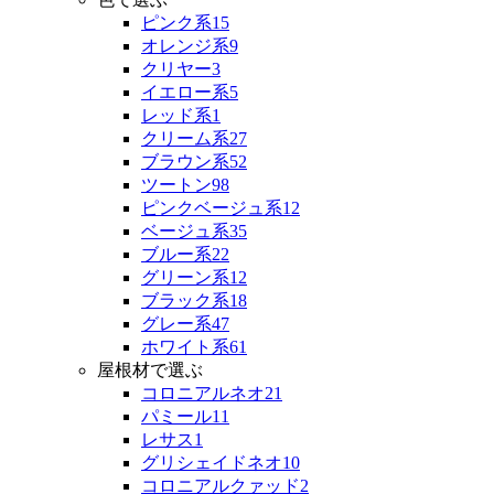
ピンク系
15
オレンジ系
9
クリヤー
3
イエロー系
5
レッド系
1
クリーム系
27
ブラウン系
52
ツートン
98
ピンクベージュ系
12
ベージュ系
35
ブルー系
22
グリーン系
12
ブラック系
18
グレー系
47
ホワイト系
61
屋根材で選ぶ
コロニアルネオ
21
パミール
11
レサス
1
グリシェイドネオ
10
コロニアルクァッド
2