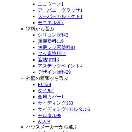
エコウーノ
1
アーバニーグラッサ
1
スーパーガルテクト
1
モニエル瓦
7
塗料から選ぶ
シリコン塗料
2
無機塗料
119
無機フッ素塗料
81
フッ素塗料
51
遮熱塗料
3
アステックペイント
4
デザイン塗料
29
外壁の種類から選ぶ
RC造
4
タイル
1
金属カバー
1
サイディング
153
サイディング×モルタル
6
モルタル
98
ALC
9
ハウスメーカーから選ぶ