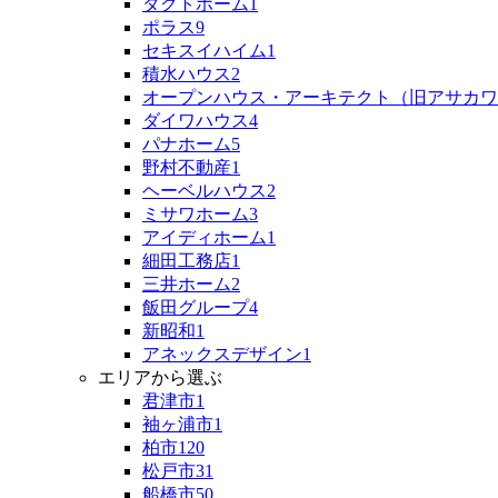
タクトホーム
1
ポラス
9
セキスイハイム
1
積水ハウス
2
オープンハウス・アーキテクト（旧アサカワ
ダイワハウス
4
パナホーム
5
野村不動産
1
ヘーベルハウス
2
ミサワホーム
3
アイディホーム
1
細田工務店
1
三井ホーム
2
飯田グループ
4
新昭和
1
アネックスデザイン
1
エリアから選ぶ
君津市
1
袖ヶ浦市
1
柏市
120
松戸市
31
船橋市
50