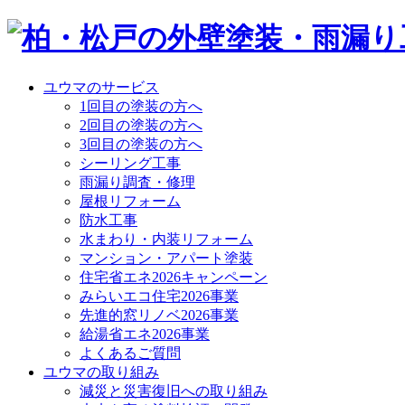
ユウマのサービス
1回目の塗装の方へ
2回目の塗装の方へ
3回目の塗装の方へ
シーリング工事
雨漏り調査・修理
屋根リフォーム
防水工事
水まわり・内装リフォーム
マンション・アパート塗装
住宅省エネ2026キャンペーン
みらいエコ住宅2026事業
先進的窓リノベ2026事業
給湯省エネ2026事業
よくあるご質問
ユウマの取り組み
減災と災害復旧への取り組み