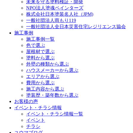
未来を守る塗料検証・開発
NPO法人塗魂ペインターズ
株式会社日本塗装名人社（JPM)
一般社団法人雨もり119
一般社団法人全日本災害住宅レジリエンス協会
施工事例
施工事例一覧
色で選ぶ
屋根材で選ぶ
塗料から選ぶ
外壁の種類から選ぶ
ハウスメーカーから選ぶ
エリアから選ぶ
費用から選ぶ
施工内容から選ぶ
塗装歴・築年数から選ぶ
お客様の声
イベント・チラシ情報
イベント・チラシ情報一覧
イベント
チラシ
ユウマブログ