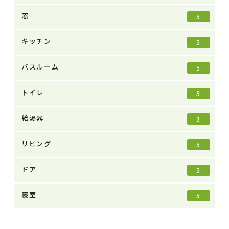
窓
5
キッチン
5
バスルーム
5
トイレ
5
給湯器
3
リビング
5
ドア
5
寝室
5