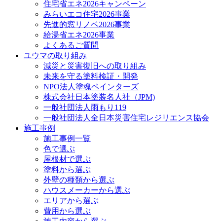
住宅省エネ2026キャンペーン
みらいエコ住宅2026事業
先進的窓リノベ2026事業
給湯省エネ2026事業
よくあるご質問
ユウマの取り組み
減災と災害復旧への取り組み
未来を守る塗料検証・開発
NPO法人塗魂ペインターズ
株式会社日本塗装名人社（JPM)
一般社団法人雨もり119
一般社団法人全日本災害住宅レジリエンス協会
施工事例
施工事例一覧
色で選ぶ
屋根材で選ぶ
塗料から選ぶ
外壁の種類から選ぶ
ハウスメーカーから選ぶ
エリアから選ぶ
費用から選ぶ