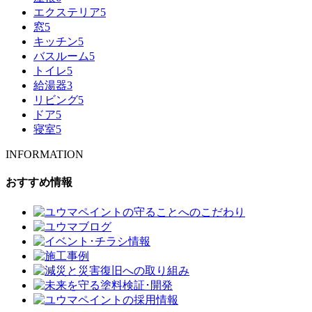
エクステリア
5
窓
5
キッチン
5
バスルーム
5
トイレ
5
給湯器
3
リビング
5
ドア
5
寝室
5
INFORMATION
おすすめ情報