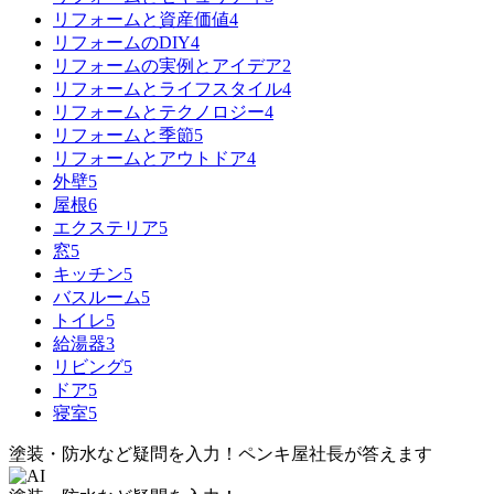
リフォームと資産価値
4
リフォームのDIY
4
リフォームの実例とアイデア
2
リフォームとライフスタイル
4
リフォームとテクノロジー
4
リフォームと季節
5
リフォームとアウトドア
4
外壁
5
屋根
6
エクステリア
5
窓
5
キッチン
5
バスルーム
5
トイレ
5
給湯器
3
リビング
5
ドア
5
寝室
5
塗装・防水など疑問を入力！
ペンキ屋社長
が答えます