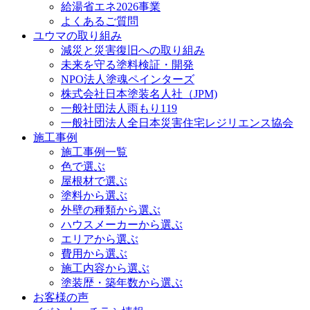
給湯省エネ2026事業
よくあるご質問
ユウマの取り組み
減災と災害復旧への取り組み
未来を守る塗料検証・開発
NPO法人塗魂ペインターズ
株式会社日本塗装名人社（JPM)
一般社団法人雨もり119
一般社団法人全日本災害住宅レジリエンス協会
施工事例
施工事例一覧
色で選ぶ
屋根材で選ぶ
塗料から選ぶ
外壁の種類から選ぶ
ハウスメーカーから選ぶ
エリアから選ぶ
費用から選ぶ
施工内容から選ぶ
塗装歴・築年数から選ぶ
お客様の声