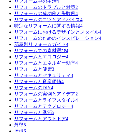
リフォーム中の生活
4
リフォームのトラブルと対策
2
リフォームの成功例と失敗例
4
リフォームのコツとアドバイス
4
特別なリフォームに関する情報
4
リフォームにおけるデザインとスタイル
4
リフォームのためのインスピレーション
4
部屋別リフォームガイド
4
リフォームでの素材選び
4
リフォームとエコロジー
4
リフォームとエネルギー効率
4
リフォームと健康
3
リフォームとセキュリティ
3
リフォームと資産価値
4
リフォームのDIY
4
リフォームの実例とアイデア
2
リフォームとライフスタイル
4
リフォームとテクノロジー
4
リフォームと季節
5
リフォームとアウトドア
4
外壁
5
屋根
6