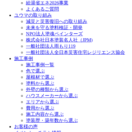
給湯省エネ2026事業
よくあるご質問
ユウマの取り組み
減災と災害復旧への取り組み
未来を守る塗料検証・開発
NPO法人塗魂ペインターズ
株式会社日本塗装名人社（JPM)
一般社団法人雨もり119
一般社団法人全日本災害住宅レジリエンス協会
施工事例
施工事例一覧
色で選ぶ
屋根材で選ぶ
塗料から選ぶ
外壁の種類から選ぶ
ハウスメーカーから選ぶ
エリアから選ぶ
費用から選ぶ
施工内容から選ぶ
塗装歴・築年数から選ぶ
お客様の声