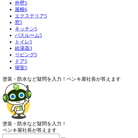
外壁
5
屋根
6
エクステリア
5
窓
5
キッチン
5
バスルーム
5
トイレ
5
給湯器
3
リビング
5
ドア
5
寝室
5
塗装・防水など疑問を入力！
ペンキ屋社長
が答えます
塗装・防水など疑問を入力！
ペンキ屋社長
が答えます