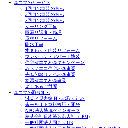
ユウマのサービス
1回目の塗装の方へ
2回目の塗装の方へ
3回目の塗装の方へ
シーリング工事
雨漏り調査・修理
屋根リフォーム
防水工事
水まわり・内装リフォーム
マンション・アパート塗装
住宅省エネ2026キャンペーン
みらいエコ住宅2026事業
先進的窓リノベ2026事業
給湯省エネ2026事業
よくあるご質問
ユウマの取り組み
減災と災害復旧への取り組み
未来を守る塗料検証・開発
NPO法人塗魂ペインターズ
株式会社日本塗装名人社（JPM)
一般社団法人雨もり119