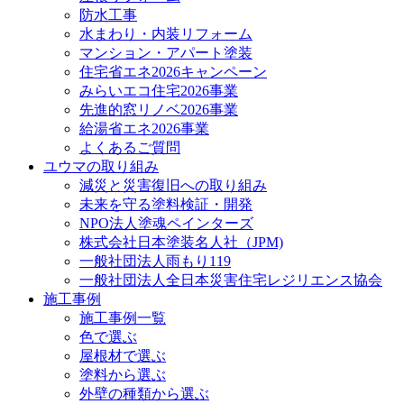
防水工事
水まわり・内装リフォーム
マンション・アパート塗装
住宅省エネ2026キャンペーン
みらいエコ住宅2026事業
先進的窓リノベ2026事業
給湯省エネ2026事業
よくあるご質問
ユウマの取り組み
減災と災害復旧への取り組み
未来を守る塗料検証・開発
NPO法人塗魂ペインターズ
株式会社日本塗装名人社（JPM)
一般社団法人雨もり119
一般社団法人全日本災害住宅レジリエンス協会
施工事例
施工事例一覧
色で選ぶ
屋根材で選ぶ
塗料から選ぶ
外壁の種類から選ぶ