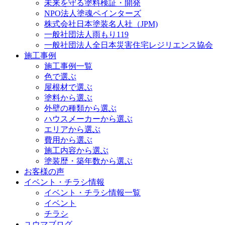
未来を守る塗料検証・開発
NPO法人塗魂ペインターズ
株式会社日本塗装名人社（JPM)
一般社団法人雨もり119
一般社団法人全日本災害住宅レジリエンス協会
施工事例
施工事例一覧
色で選ぶ
屋根材で選ぶ
塗料から選ぶ
外壁の種類から選ぶ
ハウスメーカーから選ぶ
エリアから選ぶ
費用から選ぶ
施工内容から選ぶ
塗装歴・築年数から選ぶ
お客様の声
イベント・チラシ情報
イベント・チラシ情報一覧
イベント
チラシ
ユウマブログ