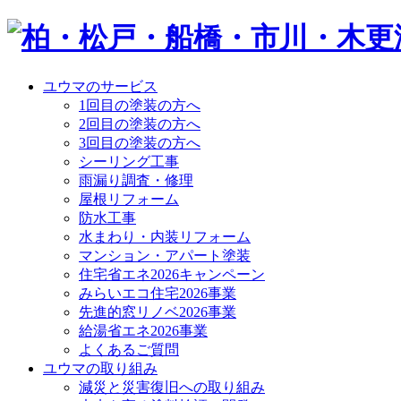
ユウマのサービス
1回目の塗装の方へ
2回目の塗装の方へ
3回目の塗装の方へ
シーリング工事
雨漏り調査・修理
屋根リフォーム
防水工事
水まわり・内装リフォーム
マンション・アパート塗装
住宅省エネ2026キャンペーン
みらいエコ住宅2026事業
先進的窓リノベ2026事業
給湯省エネ2026事業
よくあるご質問
ユウマの取り組み
減災と災害復旧への取り組み