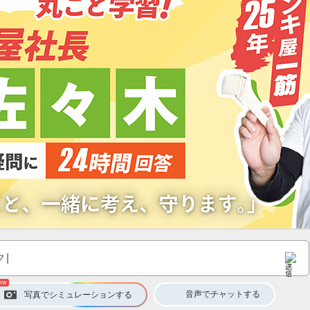
音声
で
チャット
する
写真でシミュレーション
する