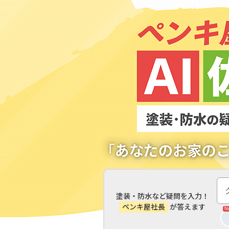
塗装・防水など疑問を入力！
ペンキ屋社長
が答えます