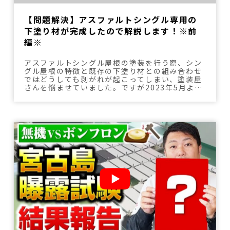
【問題解決】アスファルトシングル専用の
下塗り材が完成したので解説します！※前
編※
アスファルトシングル屋根の塗装を行う際、シン
グル屋根の特徴と既存の下塗り材との組み合わせ
ではどうしても剥がれが起こってしまい、塗装屋
さんを悩ませていました。ですが2023年5月よ
り、アスファルトシングル面用プライマーが発売
されたことにより、剥がれの問題が解決へと進む
ようになりました。その過程などを前編・後編に
分けて解説しています。