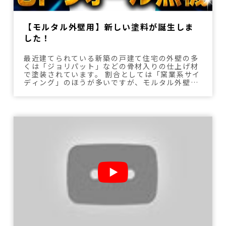
【モルタル外壁用】新しい塗料が誕生しま
した！
最近建てられている新築の戸建て住宅の外壁の多
くは「ジョリパット」などの骨材入りの仕上げ材
で塗装されています。 割合としては「窯業系サイ
ディング」のほうが多いですが、モルタル外壁も
決して少ないわけではありません。 「モルタル外
壁の家にしたい」という方の多くは「ジョリパッ
ト仕上げ」にして、スタイリッシュな雰囲気の住
宅を好まれる方が多いように思います。 そんなジ
ョリパット独特の風合いや意匠性に特化した塗料
をこの度、日本塗装名人社より発売いたします。
その名は「JPウォール無機」です。 この動画では
JPウォール無機の特徴や施工方法などを詳しく解
説していきます。