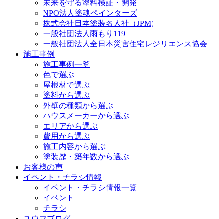
未来を守る塗料検証・開発
NPO法人塗魂ペインターズ
株式会社日本塗装名人社（JPM)
一般社団法人雨もり119
一般社団法人全日本災害住宅レジリエンス協会
施工事例
施工事例一覧
色で選ぶ
屋根材で選ぶ
塗料から選ぶ
外壁の種類から選ぶ
ハウスメーカーから選ぶ
エリアから選ぶ
費用から選ぶ
施工内容から選ぶ
塗装歴・築年数から選ぶ
お客様の声
イベント・チラシ情報
イベント・チラシ情報一覧
イベント
チラシ
ユウマブログ