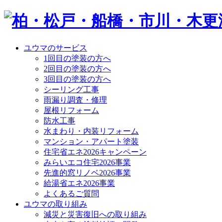
ユウマのサービス
1回目の塗装の方へ
2回目の塗装の方へ
3回目の塗装の方へ
シーリング工事
雨漏り調査・修理
屋根リフォーム
防水工事
水まわり・内装リフォーム
マンション・アパート塗装
住宅省エネ2026キャンペーン
みらいエコ住宅2026事業
先進的窓リノベ2026事業
給湯省エネ2026事業
よくあるご質問
ユウマの取り組み
減災と災害復旧への取り組み