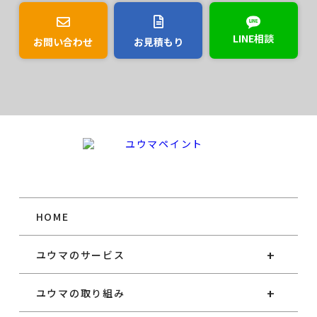
２．第三者への情報提供
LINE相談
お問い合わせ
お見積もり
お客様の個人情報は、以下の場合を除き第三者に
開示、提供、譲渡、することは致しません。
1.法
的拘束力がある第三者機関からの開示要求がある
場合
2.協力業者と提携して業務を行う場合（協力
業者にも適切な管理を行います）
3.お客様本人の
同意があった場合
３．開示等の請求等
お客様等が個人情報の利用目的の通知、個人情報
HOME
の開示、訂正、追加若しくは削除を希望される場
合は、希望される方が本人であることを確認の上
ユウマのサービス
速やかにこれに対応いたします。
ユウマの取り組み
４．安全管理