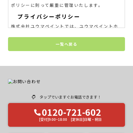
ポリシーに則って厳重に管理いたします。
プライバシーポリシー
株式会社ユウマペイントでは、ユウマペイントホ
ームページ（以下、「当サイト」といいます。）
の運営に際し、お客様のプライバシーを尊重し個
一覧へ戻る
人情報に対して十分な配慮を行うと共に大切に保
護し、適正な管理を行うことに努めております。
１．個人情報利用目的
お客様の個人情報は、原則として、当社のサービ
スに関する情報をご提供する目的や当社に対する
タップでいますぐお電話できます！
ご意見、ご要望に関する今後の改善、及び、問い
合せに関するご回答のために利用致します。
それ
0120-721-602
以外の目的で利用する場合は個人情報をご提供い
ただく際に予め目的を明示しておりますのでご確
[受付]9:00~18:00 [定休日]日曜・祝日
認下さい。