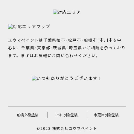
ーを侵害するものではありません。
７．適用範囲
本プライバシーポリシーは当サイト内にのみ適用
されます。当サイトからリンクの張られている他
ユウマペイントは千葉県柏市･松戸市･船橋市･市川市を中
のサイトでの個人情報保護についてはリンク先の
心に、千葉県･東京都･茨城県･埼玉県でご相談を承っており
プライバシーポリシーによって行われます。
ます。まずはお気軽にお問い合わせください。
８．漏えい発生時の対応
お客様等の個人情報の漏えい等が発生した場合に
は、事実関係を速やかにお客様等に通知するな
ど、迅速かつ適切に対応します。
９．継続的改善
船橋 外壁塗装
市川 外壁塗装
木更津 外壁塗装
弊社では、個人情報保護に関する内部規定の整
©2023 株式会社ユウマペイント