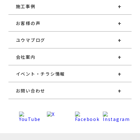
個人情報保護に関して適用される法令、規範を遵
施工事例
守するとともに正確かつ最新の内容に保ち安全管
理のための必要かつ適切な措置を行います。
お客様の声
５．従業員の監督
ユウマブログ
弊社では、お客様等の個人情報の安全管理が図ら
会社案内
れるよう従業者に対する必要かつ適切な監督を致
します。また、従業者に対して個人情報の適正な
イベント・チラシ情報
取り扱いの確保のために必要な教育を実施しま
す。
お問い合わせ
６．クッキー（Cookie）の利用
当サイトではクッキー（Cookie）を利用しており
ます。クッキー（Cookie）を使用する目的はお客
様が当サイトを再訪された際に便利にお使い頂く
ことを目的に使用しており、お客様のプライバシ