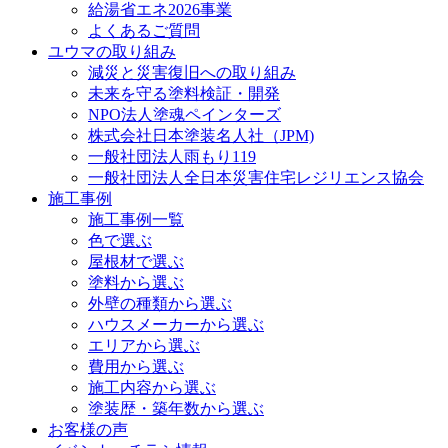
給湯省エネ2026事業
よくあるご質問
ユウマの取り組み
減災と災害復旧への取り組み
未来を守る塗料検証・開発
NPO法人塗魂ペインターズ
株式会社日本塗装名人社（JPM)
一般社団法人雨もり119
一般社団法人全日本災害住宅レジリエンス協会
施工事例
施工事例一覧
色で選ぶ
屋根材で選ぶ
塗料から選ぶ
外壁の種類から選ぶ
ハウスメーカーから選ぶ
エリアから選ぶ
費用から選ぶ
施工内容から選ぶ
塗装歴・築年数から選ぶ
お客様の声