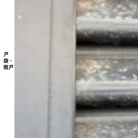
戸
袋・
雨戸