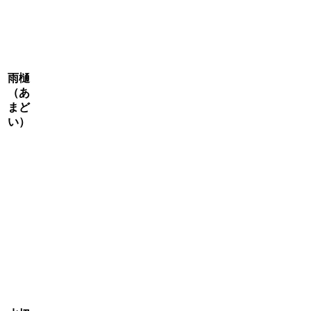
雨樋
（あ
まど
い）