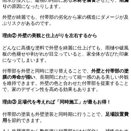
雨水が浸入し、建物の内部にある
木材を腐食
させたり、
雨漏
り
の原因になったりします。
外壁が綺麗でも、付帯部の劣化から家の構造にダメージが及
ぶリスクがあるのです。
理由② 外壁の美観と仕上がりを左右するから
どんなに高価な塗料で外壁を綺麗に仕上げても、雨樋や破風
板の色褪せや剥がれが目立っていると、家全体が古びた印象
になってしまいます。
付帯部を外壁と同時に塗り替えることで、
外壁と付帯部の塗
膜の寿命が揃い
、長期間にわたって統一感のある美しい外観
を維持できます。外壁の色と合わせた付帯部を提案すること
で、家のデザイン性を高める効果もあります。
理由③ 足場代を考えれば「同時施工」が最もお得！
付帯部の塗装も外壁塗装と同時期に行うことで、
足場設置費
用
を節約できます。