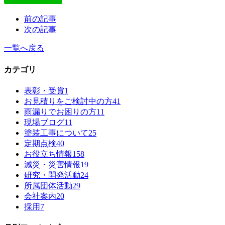
前の記事
次の記事
一覧へ戻る
カテゴリ
表彰・受賞
1
お見積りをご検討中の方
41
雨漏りでお困りの方
11
現場ブログ
11
塗装工事について
25
定期点検
40
お役立ち情報
158
減災・災害情報
19
研究・開発活動
24
所属団体活動
29
会社案内
20
採用
7