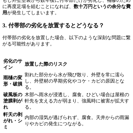
もし外壁塗装から数年後に付帯部だけが劣化し、補修のため
に再度足場を組むことになれば、
数十万円というの余分な費
用
が発生してしまいます。
3. 付帯部の劣化を放置するとどうなる？
付帯部の劣化を放置した場合、以下のような深刻な問題に繋
がる可能性があります。
劣化のサ
放置した際のリスク
イン
割れた部分から水が飛び散り、外壁を常に濡ら
雨樋の変
し、外壁材の早期劣化やコケ・カビの原因とな
形・破損
る。
破風板の
木部へ雨水が浸透し、腐食。ひどい場合は屋根の
塗膜剥が
軒先を支える力が弱まり、強風時に被害が拡大す
れ
る。
軒天の剥
内部の湿気が逃げられず、腐食。天井からの雨漏
がれ・シ
りやカビの発生につながる。
ミ