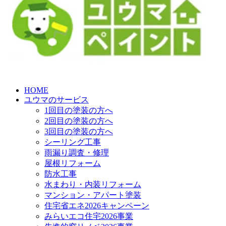
HOME
ユウマのサービス
1回目の塗装の方へ
2回目の塗装の方へ
3回目の塗装の方へ
シーリング工事
雨漏り調査・修理
屋根リフォーム
防水工事
水まわり・内装リフォーム
マンション・アパート塗装
住宅省エネ2026キャンペーン
みらいエコ住宅2026事業