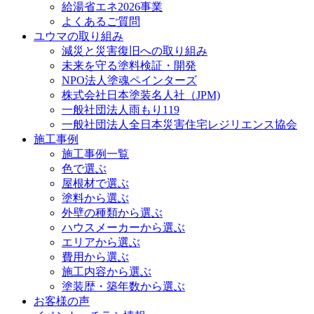
給湯省エネ2026事業
よくあるご質問
ユウマの取り組み
減災と災害復旧への取り組み
未来を守る塗料検証・開発
NPO法人塗魂ペインターズ
株式会社日本塗装名人社（JPM)
一般社団法人雨もり119
一般社団法人全日本災害住宅レジリエンス協会
施工事例
施工事例一覧
色で選ぶ
屋根材で選ぶ
塗料から選ぶ
外壁の種類から選ぶ
ハウスメーカーから選ぶ
エリアから選ぶ
費用から選ぶ
施工内容から選ぶ
塗装歴・築年数から選ぶ
お客様の声