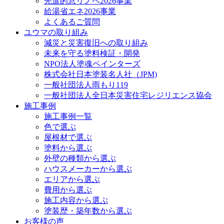
先進的窓リノベ2026事業
給湯省エネ2026事業
よくあるご質問
ユウマの取り組み
減災と災害復旧への取り組み
未来を守る塗料検証・開発
NPO法人塗魂ペインターズ
株式会社日本塗装名人社（JPM)
一般社団法人雨もり119
一般社団法人全日本災害住宅レジリエンス協会
施工事例
施工事例一覧
色で選ぶ
屋根材で選ぶ
塗料から選ぶ
外壁の種類から選ぶ
ハウスメーカーから選ぶ
エリアから選ぶ
費用から選ぶ
施工内容から選ぶ
塗装歴・築年数から選ぶ
お客様の声