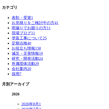
カテゴリ
表彰・受賞
1
お見積りをご検討中の方
41
雨漏りでお困りの方
11
現場ブログ
11
塗装工事について
25
定期点検
40
お役立ち情報
158
減災・災害情報
19
研究・開発活動
24
所属団体活動
29
会社案内
20
採用
7
月別アーカイブ
2026
2026年8月
1