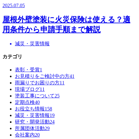
2025.07.05
屋根外壁塗装に火災保険は使える？適
用条件から申請手順まで解説
減災・災害情報
カテゴリ
表彰・受賞
1
お見積りをご検討中の方
41
雨漏りでお困りの方
11
現場ブログ
11
塗装工事について
25
定期点検
40
お役立ち情報
158
減災・災害情報
19
研究・開発活動
24
所属団体活動
29
会社案内
20